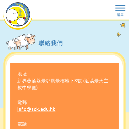
選單
聯絡我們
地址
新界葵涌荔景邨風景樓地下8號 (近荔景天主
教中學側)
電郵
info@sck.edu.hk
電話